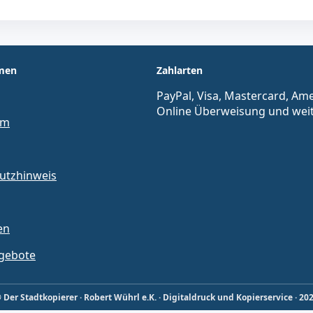
men
Zahlarten
PayPal, Visa, Mastercard, Ame
Online Überweisung und wei
um
utzhinweis
en
ngebote
 Der Stadtkopierer · Robert Wührl e.K. · Digitaldruck und Kopierservice · 20