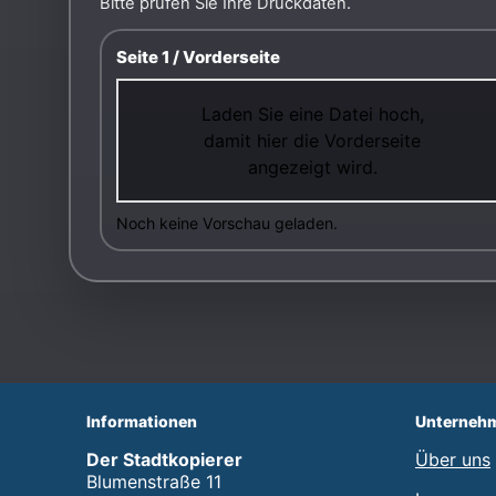
Bitte prüfen Sie Ihre Druckdaten.
Seite 1 / Vorderseite
Laden Sie eine Datei hoch,
damit hier die Vorderseite
angezeigt wird.
Noch keine Vorschau geladen.
Informationen
Unterneh
Der Stadtkopierer
Über uns
Blumenstraße 11