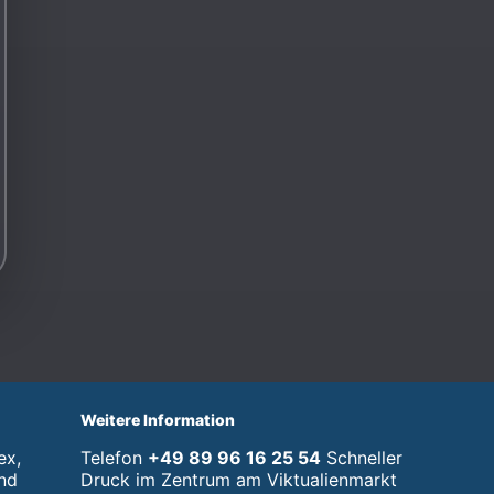
Weitere Information
ex,
Telefon
+49 89 96 16 25 54
Schneller
nd
Druck im Zentrum am Viktualienmarkt