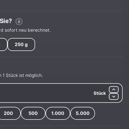
Sie?
i
rd sofort neu berechnet.
g
250 g
 1 Stück ist möglich.
Stück
200
500
1.000
5.000