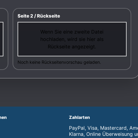
Seite 2 / Rückseite
Wenn Sie eine zweite Datei
hochladen, wird sie hier als
Rückseite angezeigt.
Noch keine Rückseitenvorschau geladen.
men
Zahlarten
PayPal, Visa, Mastercard, Am
Klarna, Online Überweisung u