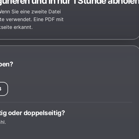
urieren und in nur 1 Stunde abholen.
Wenn Sie eine zweite Datei
ite verwendet. Eine PDF mit
seite erkannt.
aben?
3
ig oder doppelseitig?
hl.