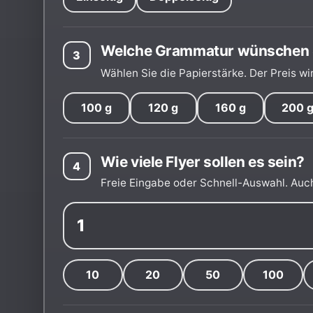
Welche Grammatur wünschen 
3
Wählen Sie die Papierstärke. Der Preis wi
100 g
120 g
160 g
200 
Wie viele Flyer sollen es sein?
4
Freie Eingabe oder Schnell-Auswahl. Auch
10
20
50
100